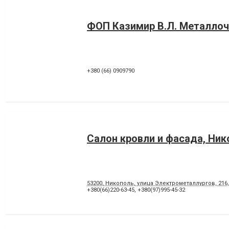
ФОП Казимир В.Л. Металло
+380 (66) 0909790
Салон кровли и фасада, Ник
53200, Никополь, улица Электрометаллургов, 216
+380(66)220-63-45
,
+380(97)995-45-32