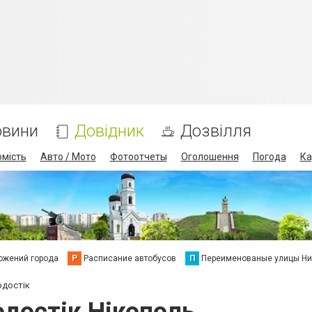
овини
Довідник
Дозвілля
омість
Авто / Мото
Фотоотчеты
Оголошення
Погода
Ка
ожений города
Р
Расписание автобусов
П
Переименованые улицы Ни
одостік