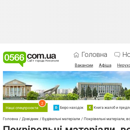
Головна
Н
Вакансии
Афіша
Нерух
2
Б
Бюро находок
К
Книга жалоб и предл
Наші спецпроєкти
Головна
Довідник
Будівельні матеріали
Покрівельні матеріали, в