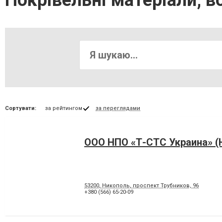
Покрівельні матеріали, в
Сортувати:
за рейтингом
за переглядами
ООО НПО «Т-СТС Украина» (
53200, Никополь, проспект Трубников, 96
+380 (566) 65-20-09