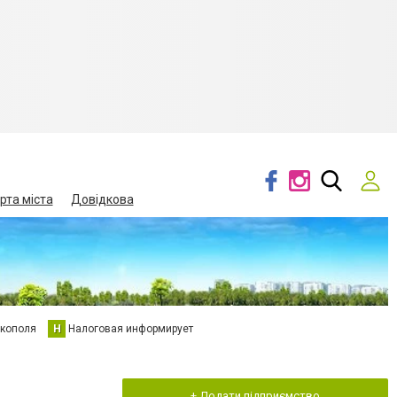
рта міста
Довідкова
кополя
Н
Налоговая информирует
+ Додати підприємство