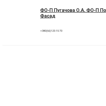
ФО-П Пугачова О.А. ФО-П По
Фасад
+380(66)125-15-70