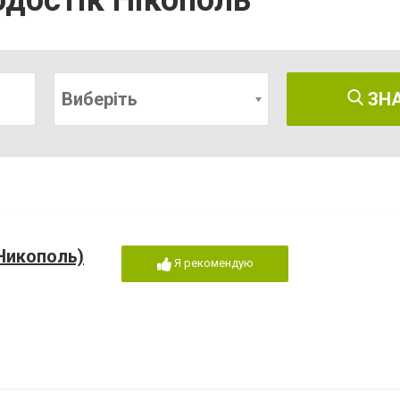
одостік Нікополь
Виберіть
ЗН
Никополь)
Я рекомендую