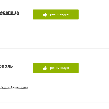
черепица
Я рекомендую
ополь
Я рекомендую
, (возле Автовокзала)