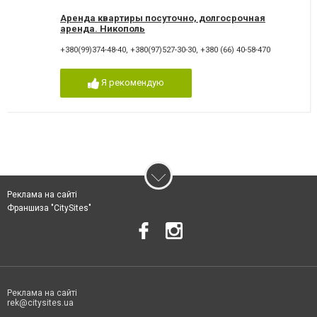
Аренда квартиры посуточно, долгосрочная
аренда. Никополь
+380(99)374-48-40
,
+380(97)527-30-30
,
+380 (66) 40-58-470
Я рекомендую
Реклама на сайті
Франшиза "CitySites"
Реклама на сайті
rek@citysites.ua