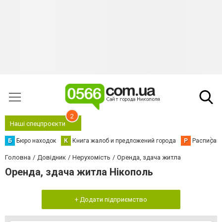
2
Наші спецпроєкти
Б
Бюро находок
К
Книга жалоб и предложений города
Р
Расписани
Головна
Довідник
Нерухомість
Оренда, здача житла
Оренда, здача житла Нікополь
+ Додати підприємство