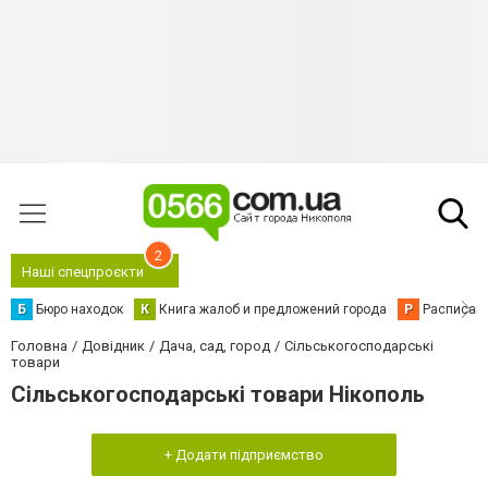
2
Наші спецпроєкти
Б
Бюро находок
К
Книга жалоб и предложений города
Р
Расписани
Головна
Довідник
Дача, сад, город
Сільськогосподарські
товари
Сільськогосподарські товари Нікополь
+ Додати підприємство