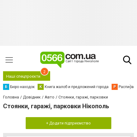
2
Наші спецпроєкти
Б
Бюро находок
К
Книга жалоб и предложений города
Р
Расписани
Головна
Довідник
Авто
Стоянки, гаражі, парковки
Стоянки, гаражі, парковки Нікополь
+ Додати підприємство