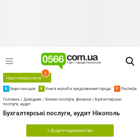
2
Наші спецпроєкти
Б
Бюро находок
К
Книга жалоб и предложений города
Р
Расписани
Головна
Довідник
Бізнес-послуги, фінанси
Бухгалтерські
послуги, аудит
Бухгалтерські послуги, аудит Нікополь
+ Додати підприємство