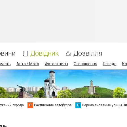
овини
Довідник
Дозвілля
омість
Авто / Мото
Фотоотчеты
Оголошення
Погода
Ка
ожений города
Р
Расписание автобусов
П
Переименованые улицы Ни