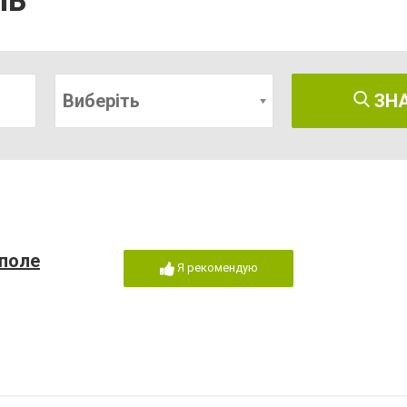
ль
Виберіть
ЗН
ополе
Я рекомендую