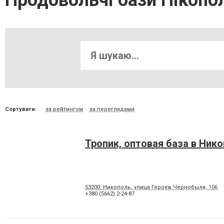
Продовольчі бази Нікопо
Сортувати:
за рейтингом
за переглядами
Тропик, оптовая база в Ник
53200, Никополь, улица Героев Чернобыля, 106
+380 (5662) 2-24-87