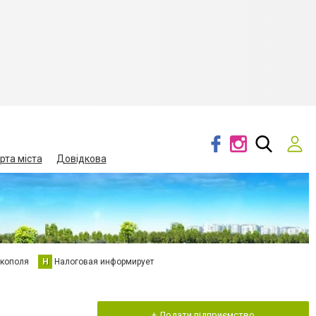
рта міста
Довідкова
кополя
Н
Налоговая информирует
+ Додати підприємство