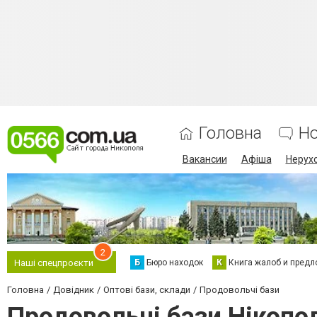
Головна
Н
Вакансии
Афіша
Нерух
2
Б
Бюро находок
К
Книга жалоб и предл
Наші спецпроєкти
Головна
Довідник
Оптові бази, склади
Продовольчі бази