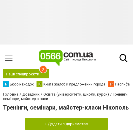
2
Наші спецпроєкти
Б
Бюро находок
К
Книга жалоб и предложений города
Р
Расписани
Головна
Довідник
Освіта (університети, школи, курси)
Тренінги,
семінари, майстер-класи
Тренінги, семінари, майстер-класи Нікополь
+ Додати підприємство