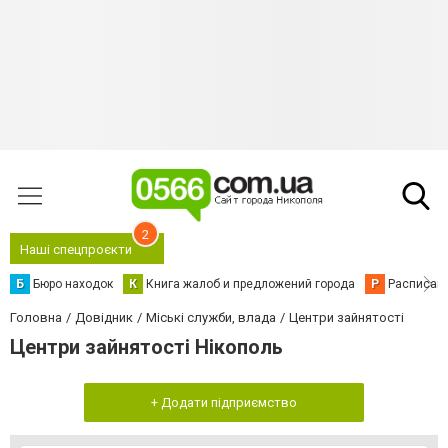
2
Наші спецпроєкти
Б
Бюро находок
К
Книга жалоб и предложений города
Р
Расписани
Головна
Довідник
Міські служби, влада
Центри зайнятості
Центри зайнятості Нікополь
+ Додати підприємство