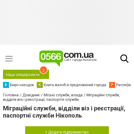
2
Наші спецпроєкти
Б
Бюро находок
К
Книга жалоб и предложений города
Р
Расписани
Головна
Довідник
Міські служби, влада
Міграційні служби,
відділи віз і реєстрації, паспортні служби
Міграційні служби, відділи віз і реєстрації,
паспортні служби Нікополь
+ Додати підприємство