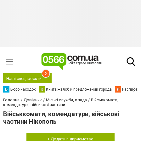
2
Наші спецпроєкти
Б
Бюро находок
К
Книга жалоб и предложений города
Р
Расписани
Головна
Довідник
Міські служби, влада
Військкомати,
комендатури, військові частини
Військкомати, комендатури, військові
частини Нікополь
+ Додати підприємство