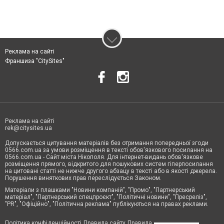
Реклама на сайті
Франшиза "CitySites"
Реклама на сайті
rek@citysites.ua
Допускається цитування матеріалів без отримання попередньої згоди
0566.com.ua за умови розміщення в тексті обов'язкового посилання на
0566.com.ua - Сайт міста Нікополя. Для інтернет-видань обов'язкове
розміщення прямого, відкритого для пошукових систем гіперпосилання
на цитовані статті не нижче другого абзацу в тексті або в якості джерела.
Порушення виняткових прав переслідується Законом.
Матеріали з плашками "Новини компаній", "Промо", "Партнерський
матеріал", "Партнерський спецпроєкт", "Політичні новини", "Пресреліз",
"PR", "Офіційно", "Політична реклама" публікуються на правах реклами.
Політика конфіденційності
Правила сайту
Правила