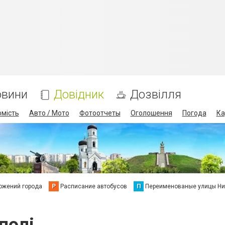
овини
Довідник
Дозвілля
омість
Авто / Мото
Фотоотчеты
Оголошення
Погода
Ка
ожений города
Р
Расписание автобусов
П
Переименованые улицы Ни