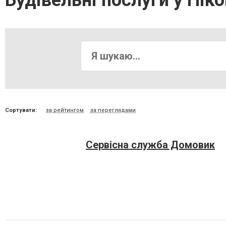
Будівельні послуги у Ніко
Сортувати:
за рейтингом
за переглядами
Сервісна служба Домовик