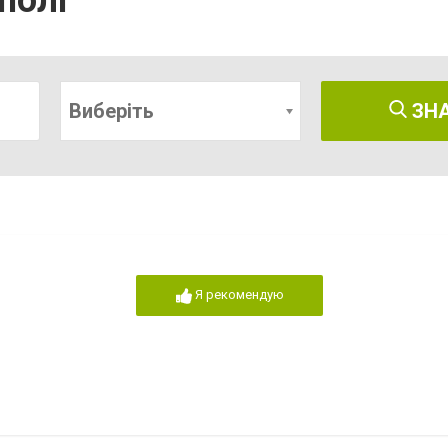
полі
Виберіть
ЗН
Я рекомендую