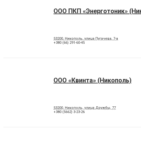
OOO ПКП «Энерготоник» (Ни
53200, Никополь, улица Пугачева, 7-а
+380 (66) 291-60-45
ООО «Квинта» (Никополь)
53200, Никополь, улица Дружбы, 77
+380 (5662) 3-23-26