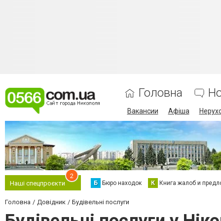
Головна
Н
Вакансии
Афіша
Нерух
2
Б
Бюро находок
К
Книга жалоб и предл
Наші спецпроєкти
Головна
Довідник
Будівельні послуги