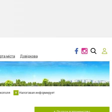
рта міста
Довідкова
кополя
Н
Налоговая информирует
+ Додати підприємство