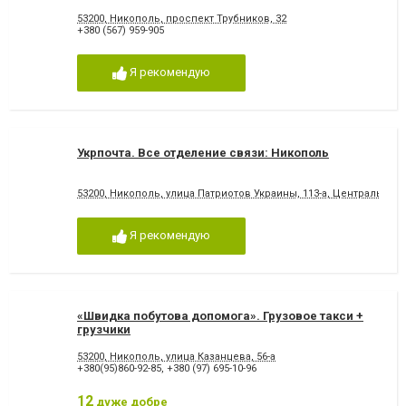
53200, Никополь, проспект Трубников, 32
+380 (567) 959-905
Я рекомендую
Укрпочта. Все отделение связи: Никополь
53200, Никополь, улица Патриотов Украины, 113-а, Центральное о
Я рекомендую
«Швидка побутова допомога». Грузовое такси +
грузчики
53200, Никополь, улица Казанцева, 56-а
+380(95)860-92-85
,
+380 (97) 695-10-96
12
дуже добре