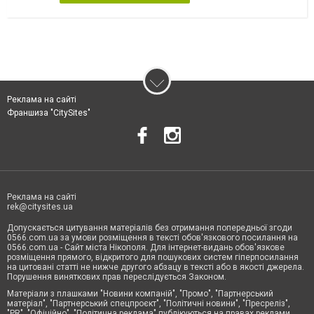
Реклама на сайті
Франшиза "CitySites"
Реклама на сайті
rek@citysites.ua
Допускається цитування матеріалів без отримання попередньої згоди
0566.com.ua за умови розміщення в тексті обов'язкового посилання на
0566.com.ua - Сайт міста Нікополя. Для інтернет-видань обов'язкове
розміщення прямого, відкритого для пошукових систем гіперпосилання
на цитовані статті не нижче другого абзацу в тексті або в якості джерела.
Порушення виняткових прав переслідується Законом.
Матеріали з плашками "Новини компаній", "Промо", "Партнерський
матеріал", "Партнерський спецпроєкт", "Політичні новини", "Пресреліз",
"PR", "Офіційно", "Політична реклама" публікуються на правах реклами.