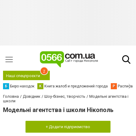
2
Наші спецпроєкти
Б
Бюро находок
К
Книга жалоб и предложений города
Р
Расписани
Головна
Довідник
Шоу-бізнес, творчість
Модельні агентства і
школи
Модельні агентства і школи Нікополь
+ Додати підприємство