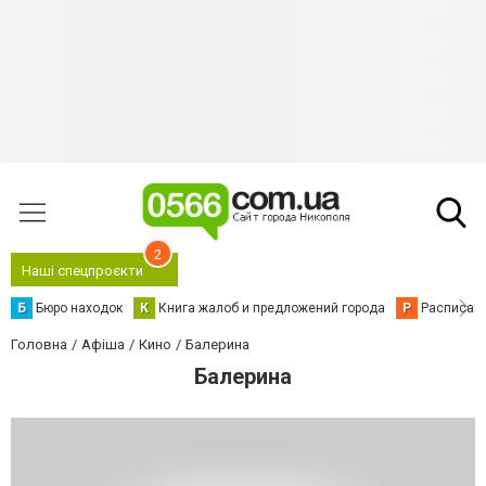
2
Наші спецпроєкти
Б
Бюро находок
К
Книга жалоб и предложений города
Р
Расписани
Головна
Афіша
Кино
Балерина
Балерина