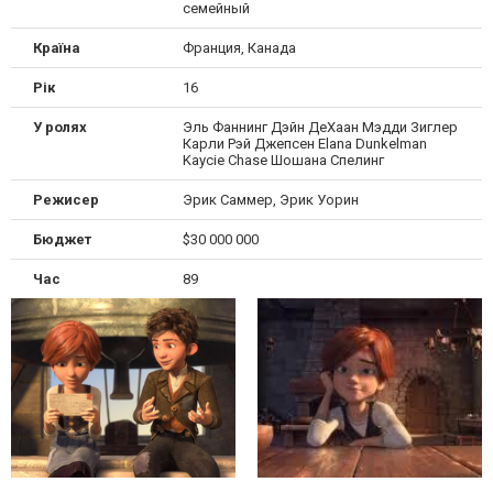
семейный
Країна
Франция, Канада
Рік
16
У ролях
Эль Фаннинг Дэйн ДеХаан Мэдди Зиглер
Карли Рэй Джепсен Elana Dunkelman
Kaycie Chase Шошана Спелинг
Режисер
Эрик Саммер, Эрик Уорин
Бюджет
$30 000 000
Час
89