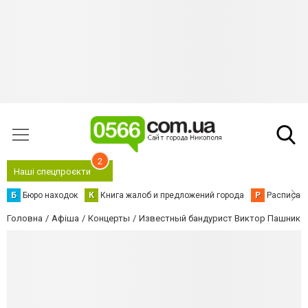
2
Наші спецпроєкти
Б
Бюро находок
К
Книга жалоб и предложений города
Р
Расписани
Головна
Афіша
Концерты
Известный бандурист Виктор Пашник