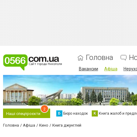
Головна
Н
Вакансии
Афіша
Нерух
2
Б
Бюро находок
К
Книга жалоб и предл
Наші спецпроєкти
Головна
Афіша
Кино
Книга джунглей