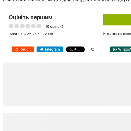
Оцініть першим
(
0
оцінок)
Ніхто ще не рек
Поки ще ніхто не оцінював
Reddit
Telegram
Viber
Whats