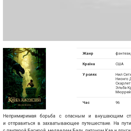
Жанр
фэнтези
Країна
США
У ролях
Нил Сетх
Нионго 
Скарлет
Эльба К
Мюррей 
Час
96
Непримиримая борьба с опасным и внушающим ст
и отправиться в захватывающее путешествие. На пут
с пантерой Багирой, медведем Балу, питоном Каа и друг