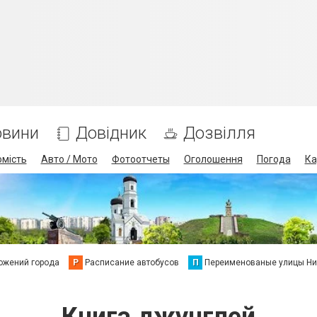
овини
Довідник
Дозвілля
омість
Авто / Мото
Фотоотчеты
Оголошення
Погода
Ка
ожений города
Р
Расписание автобусов
П
Переименованые улицы Ни