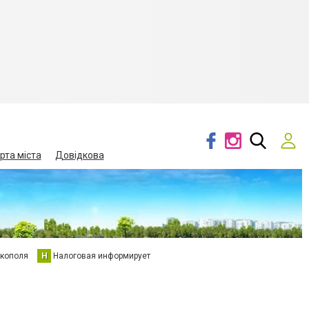
рта міста
Довідкова
кополя
Н
Налоговая информирует