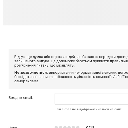
Відгук - це думка або оцінка людей, які бажають передати дос
залишеного відгука. Це допоможе багатьом прийняти правильне 
роз'яснення питань, що цікавлять.
Не дозволяється:
використання ненормативної лексики, погро
безпідставні заяви, що ображають діяльність компанії і / або її
самореклама.
Введіть email:
Ваш e-mail не відображатиметься на сайті
Цена
0/12