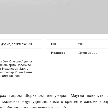
, драма, приключения
Рік
2016
Режисер
Джон Фавро
и Бен Кингсли Лупита
Джанкарло Эспозито
т Йоханссон Идрис
ристофер Уокен Билл
Ралф Айнесон
рах тигром Шерханом вынуждает Маугли покинуть 
и мальчика ждут удивительные открытия и запоминающ
ими обитателями дремучих джунглей.