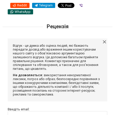
Reddit
Telegram
Viber
WhatsApp
Рецензія
Відгук - це думка або оцінка людей, які бажають
передати досвід або враження іншим користувачам
нашого сайту з обов'язковою аргументацією
залишеного відгука. Це допоможе багатьом прийняти
правильне рішення. Коментарі призначені для
спілкування та обговорення, а також для роз'яснення
питань, що цікавлять.
Не дозволяється:
використання ненормативної
лексики, погроз або образ; безпосереднє порівняння з
іншими конкуруючими компаніями; безпідставні заяви,
що ображають діяльність компанії і / або її послуги;
розміщення посилань на сторонні інтернет-ресурси;
реклама та самореклама.
Введіть email: