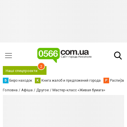
2
Наші спецпроєкти
Б
Бюро находок
К
Книга жалоб и предложений города
Р
Расписани
Головна
Афіша
Другое
Мастер-класс «Живая бумага»