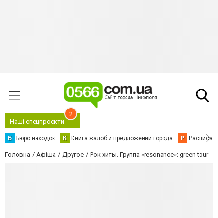
2
Наші спецпроєкти
Б
Бюро находок
К
Книга жалоб и предложений города
Р
Расписани
Головна
Афіша
Другое
Рок хиты. Группа «resonance»: green tour