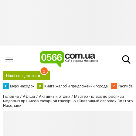
2
Наші спецпроєкти
Б
Бюро находок
К
Книга жалоб и предложений города
Р
Расписани
Головна
Афіша
Активный отдых
Мастер - класс по росписи
медовых пряников сахарной глазурью «Сказочный сапожок Святого
Николая»