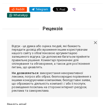
Reddit
Telegram
Viber
WhatsApp
Рецензія
Відгук - це думка або оцінка людей, які бажають
передати досвід або враження іншим користувачам
нашого сайту з обов'язковою аргументацією
залишеного відгука. Це допоможе багатьом прийняти
правильне рішення. Коментарі призначені для
спілкування та обговорення, а також для роз'яснення
питань, що цікавлять.
Не дозволяється:
використання ненормативної
лексики, погроз або образ; безпосереднє порівняння з
іншими конкуруючими компаніями; безпідставні заяви,
що ображають діяльність компанії і / або її послуги;
розміщення посилань на сторонні інтернет-ресурси;
реклама та самореклама.
Введіть email: