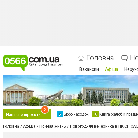
Головна
Н
Вакансии
Афіша
Нерух
2
Б
Бюро находок
К
Книга жалоб и предл
Наші спецпроєкти
Головна
Афіша
Ночная жизнь
Новогодняя вечеринка в НК CHICA