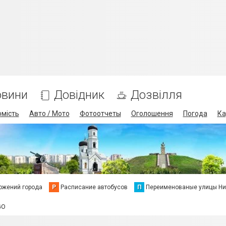
овини
Довідник
Дозвілля
омість
Авто / Мото
Фотоотчеты
Оголошення
Погода
Ка
ожений города
Р
Расписание автобусов
П
Переименованые улицы Ни
GO