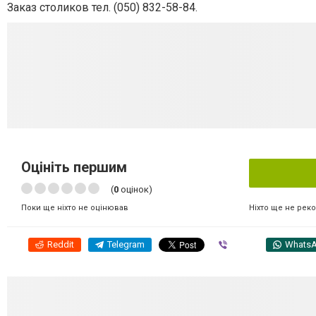
Заказ столиков тел.
(050) 832-58-84.
Оцініть першим
(
0
оцінок)
Ніхто ще не рек
Поки ще ніхто не оцінював
Reddit
Telegram
Viber
Whats