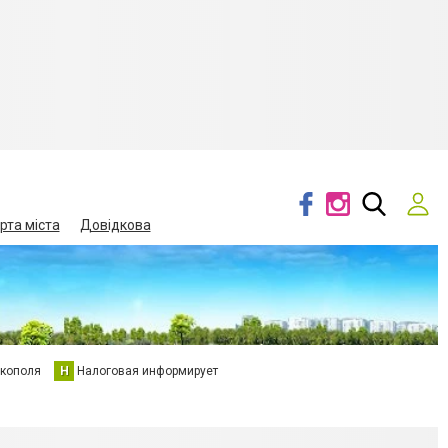
рта міста
Довідкова
кополя
Н
Налоговая информирует