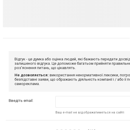
Відгук - це думка або оцінка людей, які бажають передати дос
залишеного відгука. Це допоможе багатьом прийняти правильне 
роз'яснення питань, що цікавлять.
Не дозволяється:
використання ненормативної лексики, погро
безпідставні заяви, що ображають діяльність компанії і / або її
самореклама.
Введіть email:
Ваш e-mail не відображатиметься на сайті