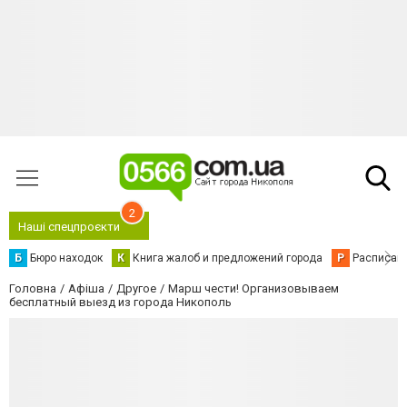
2
Наші спецпроєкти
Б
Бюро находок
К
Книга жалоб и предложений города
Р
Расписани
Головна
Афіша
Другое
Марш чести! Организовываем
бесплатный выезд из города Никополь