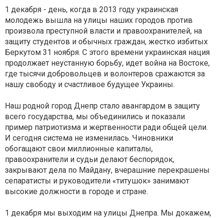
1 декабря - день, когда в 2013 году украинская
молодежь вышла на улицы наших городов против
произвола преступной власти и правоохранителей, на
защиту студентов и обычных граждан, жестко избитых
Беркутом 31 ноября. С этого времени украинская нация
продолжает неустанную борьбу, идет война на Востоке,
где тысячи добровольцев и волонтеров сражаются за
нашу свободу и счастливое будущее Украины.
Наш родной город Днепр стало авангардом в защиту
всего государства, мы объединились и показали
пример патриотизма и жертвенности ради общей цели.
И сегодня система не изменилась. Чиновники
обогащают свои миллионные капиталы,
правоохранители и судьи делают беспорядок,
закрывают дела по Майдану, вчерашние перекрашены
сепаратисты и руководители «титушок» занимают
высокие должности в городе и стране.
1 декабря мы выходим на улицы Днепра. Мы докажем,