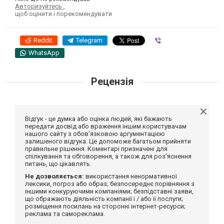
Авторизуйтесь
,
щоб оцінити і порекомендувати
Reddit
Telegram
Viber
WhatsApp
Рецензія
Відгук - це думка або оцінка людей, які бажають
передати досвід або враження іншим користувачам
нашого сайту з обов'язковою аргументацією
залишеного відгука. Це допоможе багатьом прийняти
правильне рішення. Коментарі призначені для
спілкування та обговорення, а також для роз'яснення
питань, що цікавлять.
Не дозволяється:
використання ненормативної
лексики, погроз або образ; безпосереднє порівняння з
іншими конкуруючими компаніями; безпідставні заяви,
що ображають діяльність компанії і / або її послуги;
розміщення посилань на сторонні інтернет-ресурси;
реклама та самореклама.