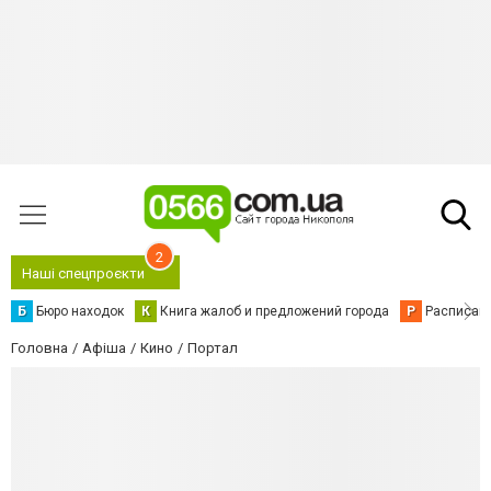
2
Наші спецпроєкти
Б
Бюро находок
К
Книга жалоб и предложений города
Р
Расписани
Головна
Афіша
Кино
Портал