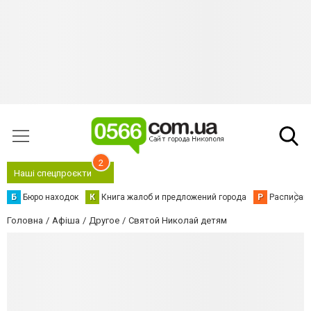
2
Наші спецпроєкти
Б
Бюро находок
К
Книга жалоб и предложений города
Р
Расписани
Головна
Афіша
Другое
Святой Николай детям