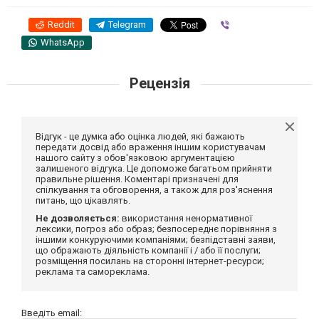
Reddit
Telegram
Viber
WhatsApp
Рецензія
Відгук - це думка або оцінка людей, які бажають
передати досвід або враження іншим користувачам
нашого сайту з обов'язковою аргументацією
залишеного відгука. Це допоможе багатьом прийняти
правильне рішення. Коментарі призначені для
спілкування та обговорення, а також для роз'яснення
питань, що цікавлять.
Не дозволяється:
використання ненормативної
лексики, погроз або образ; безпосереднє порівняння з
іншими конкуруючими компаніями; безпідставні заяви,
що ображають діяльність компанії і / або її послуги;
розміщення посилань на сторонні інтернет-ресурси;
реклама та самореклама.
Введіть email: