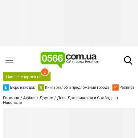
2
Наші спецпроєкти
Б
Бюро находок
К
Книга жалоб и предложений города
Р
Расписани
Головна
Афіша
Другое
День Достоинства и Свободы в
Никополе