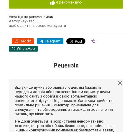
Я рекомендую
Ніхто ще не рекомендував
Авторизуйтесь
,
щоб оцінити і порекомендувати
Reddit
Telegram
Viber
WhatsApp
Рецензія
Відгук - це думка або оцінка людей, які бажають
передати досвід або враження іншим користувачам
нашого сайту з обов'язковою аргументацією
залишеного відгука. Це допоможе багатьом прийняти
правильне рішення. Коментарі призначені для
спілкування та обговорення, а також для роз'яснення
питань, що цікавлять.
Не дозволяється:
використання ненормативної
лексики, погроз або образ; безпосереднє порівняння з
іншими конкуруючими компаніями; безпідставні заяви,