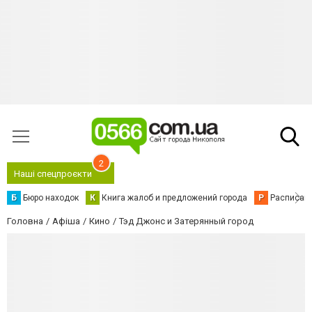
2
Наші спецпроєкти
Б
Бюро находок
К
Книга жалоб и предложений города
Р
Расписани
Головна
Афіша
Кино
Тэд Джонс и Затерянный город