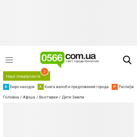
2
Наші спецпроєкти
Б
Бюро находок
К
Книга жалоб и предложений города
Р
Расписани
Головна
Афіша
Выставки
Дети Земли