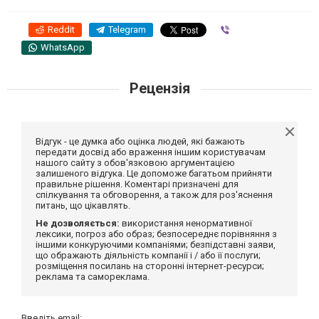
Reddit
Telegram
Viber
WhatsApp
Рецензія
Відгук - це думка або оцінка людей, які бажають
передати досвід або враження іншим користувачам
нашого сайту з обов'язковою аргументацією
залишеного відгука. Це допоможе багатьом прийняти
правильне рішення. Коментарі призначені для
спілкування та обговорення, а також для роз'яснення
питань, що цікавлять.
Не дозволяється:
використання ненормативної
лексики, погроз або образ; безпосереднє порівняння з
іншими конкуруючими компаніями; безпідставні заяви,
що ображають діяльність компанії і / або її послуги;
розміщення посилань на сторонні інтернет-ресурси;
реклама та самореклама.
Введіть email: