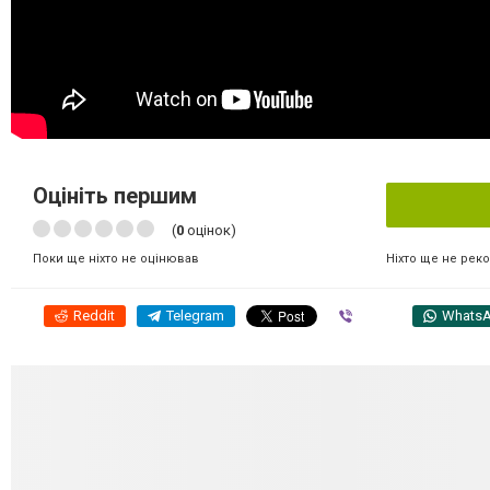
Оцініть першим
(
0
оцінок)
Ніхто ще не рек
Поки ще ніхто не оцінював
Reddit
Telegram
Viber
Whats