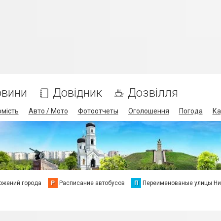
овини
Довідник
Дозвілля
омість
Авто / Мото
Фотоотчеты
Оголошення
Погода
Ка
ожений города
Р
Расписание автобусов
П
Переименованые улицы Ни