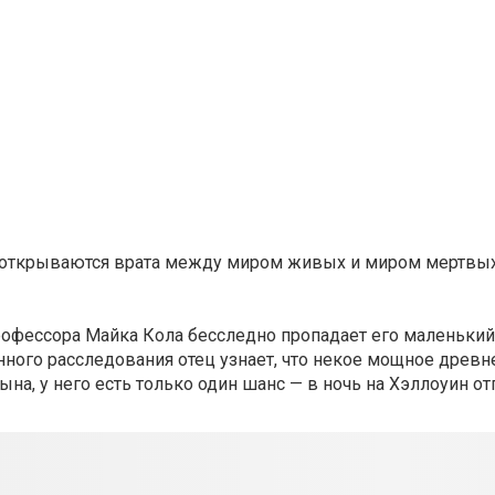
н, открываются врата между миром живых и миром мертвых.
рофессора Майка Кола бесследно пропадает его маленький
енного расследования отец узнает, что некое мощное древн
ына, у него есть только один шанс — в ночь на Хэллоуин о