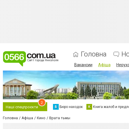
Головна
Н
Вакансии
Афіша
Нерух
2
Б
Бюро находок
К
Книга жалоб и предл
Наші спецпроєкти
Головна
Афіша
Кино
Врата тьмы