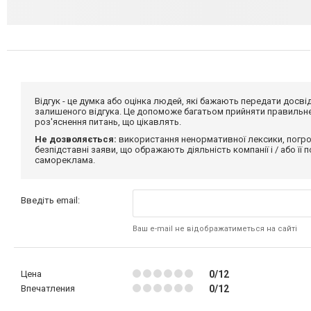
Відгук - це думка або оцінка людей, які бажають передати дос
залишеного відгука. Це допоможе багатьом прийняти правильне 
роз'яснення питань, що цікавлять.
Не дозволяється:
використання ненормативної лексики, погро
безпідставні заяви, що ображають діяльність компанії і / або її
самореклама.
Введіть email:
Ваш e-mail не відображатиметься на сайті
Цена
0/12
Впечатления
0/12