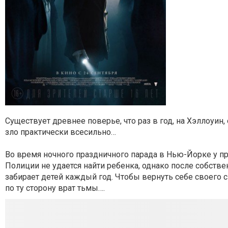
Существует древнее поверье, что раз в год, на Хэллоуи
зло практически всесильно…
Во время ночного праздничного парада в Нью-Йорке у п
Полиции не удается найти ребенка, однако после собств
забирает детей каждый год. Чтобы вернуть себе своего с
по ту сторону врат тьмы….