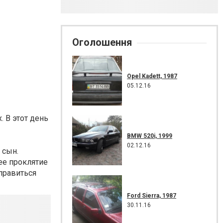
Оголошення
Opel Kadett, 1987
05.12.16
 В этот день
BMW 520i, 1999
02.12.16
 сын.
ее проклятие
тправиться
Ford Sierra, 1987
30.11.16