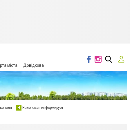
рта міста
Довідкова
кополя
Н
Налоговая информирует