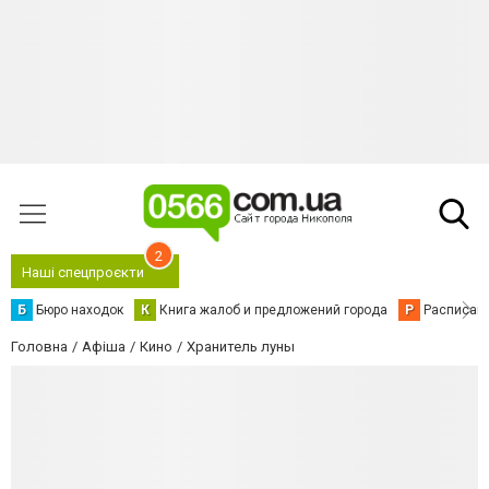
2
Наші спецпроєкти
Б
Бюро находок
К
Книга жалоб и предложений города
Р
Расписани
Головна
Афіша
Кино
Хранитель луны