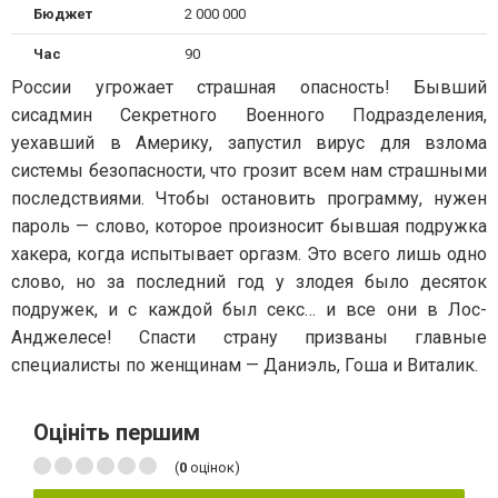
Бюджет
2 000 000
Час
90
России угрожает страшная опасность! Бывший
сисадмин Секретного Военного Подразделения,
уехавший в Америку, запустил вирус для взлома
системы безопасности, что грозит всем нам страшными
последствиями. Чтобы остановить программу, нужен
пароль — слово, которое произносит бывшая подружка
хакера, когда испытывает оргазм. Это всего лишь одно
слово, но за последний год у злодея было десяток
подружек, и с каждой был секс… и все они в Лос-
Анджелесе! Спасти страну призваны главные
специалисты по женщинам — Даниэль, Гоша и Виталик.
Оцініть першим
(
0
оцінок)