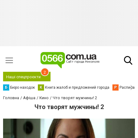
2
Наші спецпроєкти
Б
Бюро находок
К
Книга жалоб и предложений города
Р
Расписани
Головна
Афіша
Кино
Что творят мужчины! 2
Что творят мужчины! 2