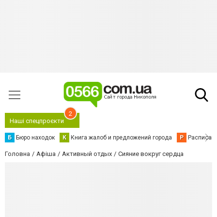
2
Наші спецпроєкти
Б
Бюро находок
К
Книга жалоб и предложений города
Р
Расписани
Головна
Афіша
Активный отдых
Сияние вокруг сердца