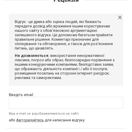
Відгук - це думка або оцінка людей, які бажають
передати досвід або враження іншим користувачам
нашого сайту з обов'язковою аргументацією
залишеного відгука. Це допоможе багатьом прийняти
правильне рішення. Коментарі призначені для
спілкування та обговорення, а також для роз'яснення
питань, що цікавлять.
Не дозволяється:
використання ненормативної
лексики, погроз або образ; безпосереднє порівняння з
іншими конкуруючими компаніями; безпідставні заяви,
що ображають діяльність компанії і / або її послуги;
розміщення посилань на сторонні інтернет-ресурси;
реклама та самореклама.
Введіть email:
Ваш e-mail не відображатиметься на сайті
або
Авторизуйтесь
для написання відгуку