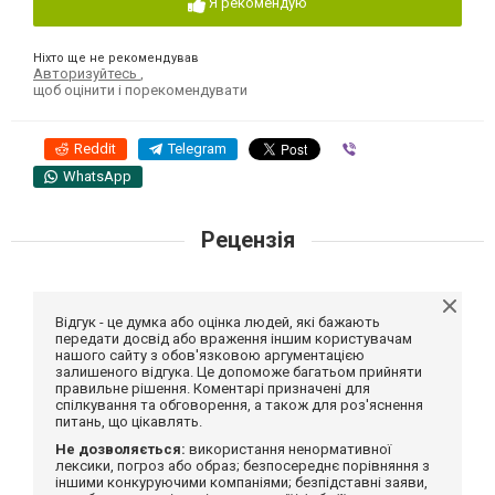
Я рекомендую
Ніхто ще не рекомендував
Авторизуйтесь
,
щоб оцінити і порекомендувати
Reddit
Telegram
Viber
WhatsApp
Рецензія
Відгук - це думка або оцінка людей, які бажають
передати досвід або враження іншим користувачам
нашого сайту з обов'язковою аргументацією
залишеного відгука. Це допоможе багатьом прийняти
правильне рішення. Коментарі призначені для
спілкування та обговорення, а також для роз'яснення
питань, що цікавлять.
Не дозволяється:
використання ненормативної
лексики, погроз або образ; безпосереднє порівняння з
іншими конкуруючими компаніями; безпідставні заяви,