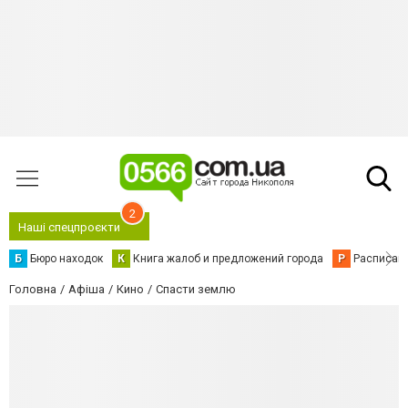
2
Наші спецпроєкти
Б
Бюро находок
К
Книга жалоб и предложений города
Р
Расписани
Головна
Афіша
Кино
Спасти землю