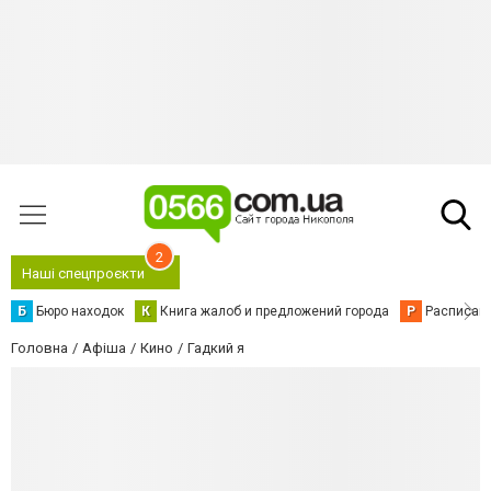
2
Наші спецпроєкти
Б
Бюро находок
К
Книга жалоб и предложений города
Р
Расписани
Головна
Афіша
Кино
Гадкий я