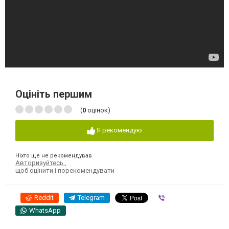
Оцініть першим
(
0
оцінок)
Я рекомендую
Ніхто ще не рекомендував
Авторизуйтесь
,
щоб оцінити і порекомендувати
Reddit
Telegram
Viber
WhatsApp