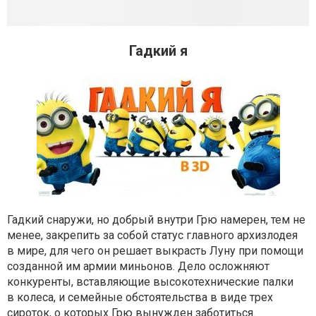
Гадкий я
Гадкий снаружи, но добрый внутри Грю намерен, тем не
менее, закрепить за собой статус главного архизлодея
в мире, для чего он решает выкрасть Луну при помощи
созданной им армии миньонов. Дело осложняют
конкуренты, вставляющие высокотехнические палки
в колеса, и семейные обстоятельства в виде трех
сироток, о которых Грю вынужден заботиться.