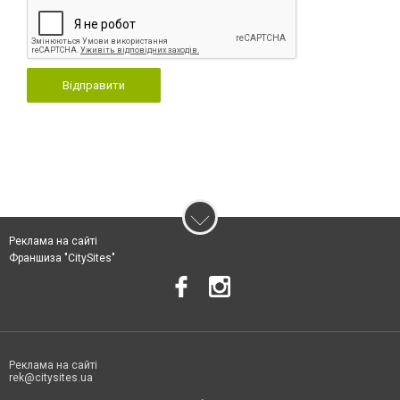
Відправити
Реклама на сайті
Франшиза "CitySites"
Реклама на сайті
rek@citysites.ua