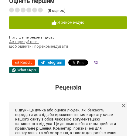
Оцініть першим
(
0
оцінок)
Я рекомендую
Ніхто ще не рекомендував
Авторизуйтесь
,
щоб оцінити і порекомендувати
Reddit
Telegram
Viber
WhatsApp
Рецензія
Відгук - це думка або оцінка людей, які бажають
передати досвід або враження іншим користувачам
нашого сайту з обов'язковою аргументацією
залишеного відгука. Це допоможе багатьом прийняти
правильне рішення. Коментарі призначені для
спілкування та обговорення, а також для роз'яснення