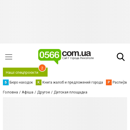
2
Наші спецпроєкти
Б
Бюро находок
К
Книга жалоб и предложений города
Р
Расписани
Головна
Афіша
Другое
Детская площадка