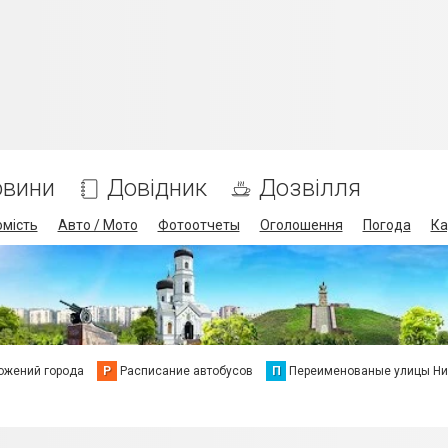
овини
Довідник
Дозвілля
омість
Авто / Мото
Фотоотчеты
Оголошення
Погода
Ка
ожений города
Р
Расписание автобусов
П
Переименованые улицы Ни