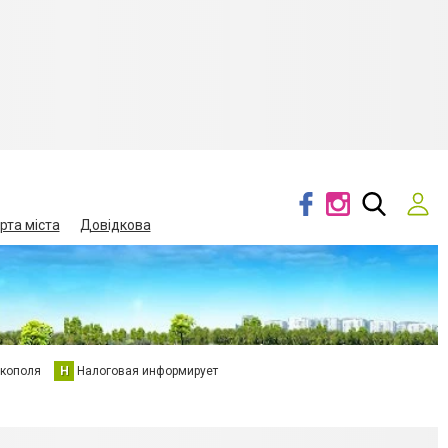
рта міста
Довідкова
кополя
Н
Налоговая информирует