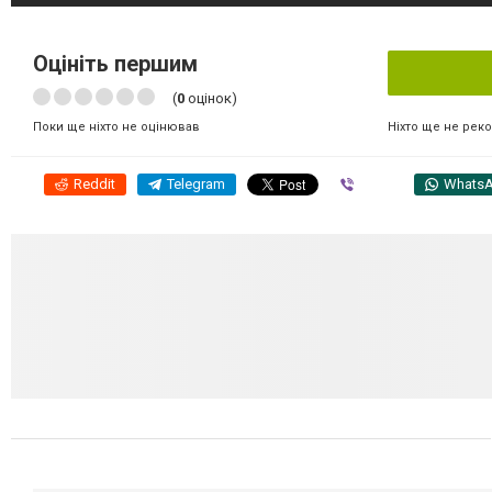
Оцініть першим
(
0
оцінок)
Ніхто ще не рек
Поки ще ніхто не оцінював
Reddit
Telegram
Viber
Whats