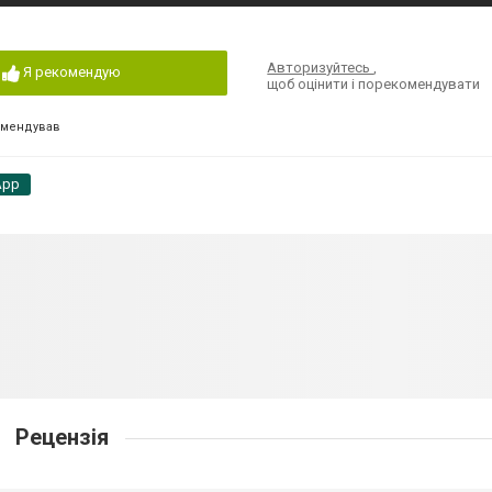
Авторизуйтесь
,
Я рекомендую
щоб оцінити і порекомендувати
омендував
App
Рецензія