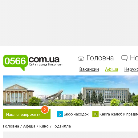
Головна
Н
Вакансии
Афіша
Нерух
2
Б
Бюро находок
К
Книга жалоб и предл
Наші спецпроєкти
Головна
Афіша
Кино
Годзилла