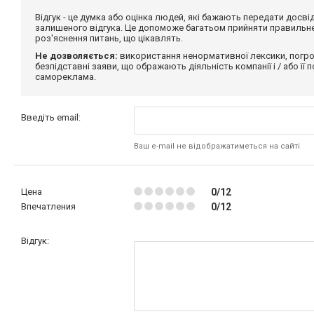
Відгук - це думка або оцінка людей, які бажають передати дос
залишеного відгука. Це допоможе багатьом прийняти правильне 
роз'яснення питань, що цікавлять.
Не дозволяється:
використання ненормативної лексики, погро
безпідставні заяви, що ображають діяльність компанії і / або її
самореклама.
Введіть email:
Ваш e-mail не відображатиметься на сайті
Цена
0/12
Впечатления
0/12
Відгук: