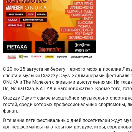
С 20 по 25 августа на берегу Черного моря в поселке Ла
спорта и музыки Crazzzy Days. Хедлайнерами фестиваля 
ONUKA и The Maneken с живыми выступлениями. На главн
Us, Neural Clan, K.A.T.Y.A и Вагоновожатые. Кроме того, 
Crazzzy Days – самое масштабное музыкально-спортивное
гостей, среди которых профессиональные спортсмены, л
фанаты.
В течение пяти фестивальных дней посетителей ждут м
арт-перформансы на открытом воздухе, игры, соревнова