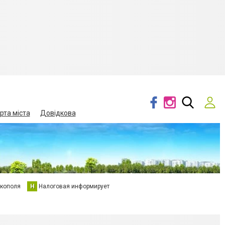
рта міста
Довідкова
кополя
Н
Налоговая информирует