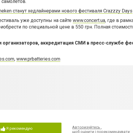
 самолетов.
neken станут хедлайнерами нового фестиваля Crazzzy Days
естиваль уже доступны на сайте
www.concert.ua
, где в рамк
иобрести по специальной цене в 550 грн. Полная стоимост
 организаторов, аккредитация СМИ в пресс-службе фе
ies.com
,
www.prbatteries.com
Авторизуйтесь
,
Я рекомендую
щоб оцінити і порекомендувати