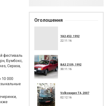
Оголошення
УАЗ 452, 1992
22.11.16
ий фестиваль
рн, Бумбокс,
ВАЗ 2109, 1992
es, Cepasa,
30.11.16
 10 000
музыкальные
Volkswagen T4, 2007
ечеринки,
02.12.16
акже