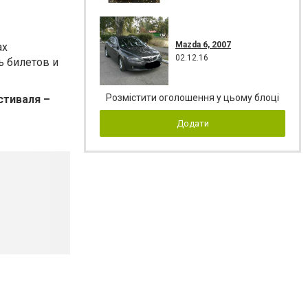
Mazda 6, 2007
ах
02.12.16
ь билетов и
Розмістити оголошення у цьому блоці
стиваля –
Додати