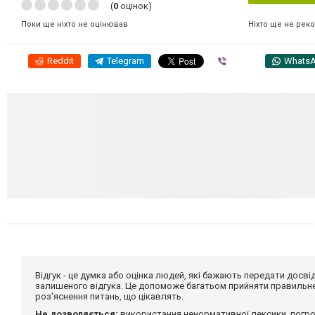
(
0
оцінок)
Ніхто ще не рек
Поки ще ніхто не оцінював
Reddit
Telegram
Viber
Whats
Відгук - це думка або оцінка людей, які бажають передати дос
залишеного відгука. Це допоможе багатьом прийняти правильне 
роз'яснення питань, що цікавлять.
Не дозволяється:
використання ненормативної лексики, погро