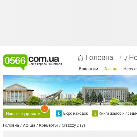
Головна
Н
Вакансии
Афіша
Нерух
2
Б
Бюро находок
К
Книга жалоб и предл
Наші спецпроєкти
Головна
Афіша
Концерты
Crazzzy Days