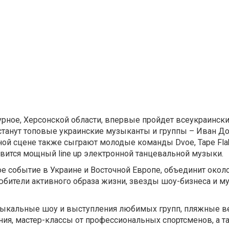
зурное, Херсонской области, впервые пройдет всеукраинск
станут топовые украинские музыканты и группы – Иван До
ой сцене также сыграют молодые команды Dvoe, Tape Flak
готовится мощный line up электронной танцевальной музыки.
 событие в Украине и Восточной Европе, объединит около
юбители активного образа жизни, звезды шоу-бизнеса и 
узыкальные шоу и выступления любимых групп, пляжные в
ния, мастер-классы от профессиональных спортсменов, а т