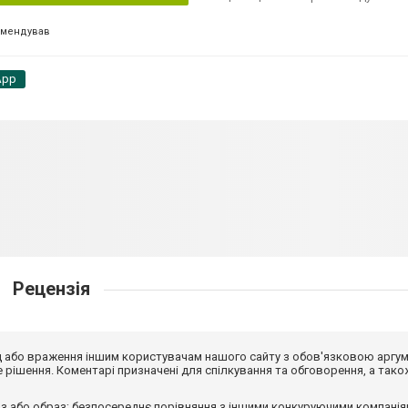
омендував
App
Рецензія
від або враження іншим користувачам нашого сайту з обов'язковою аргу
рішення. Коментарі призначені для спілкування та обговорення, а тако
з або образ; безпосереднє порівняння з іншими конкуруючими компанія