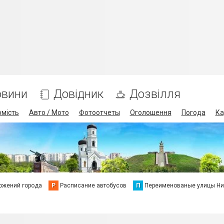
овини
Довідник
Дозвілля
омість
Авто / Мото
Фотоотчеты
Оголошення
Погода
Ка
ожений города
Р
Расписание автобусов
П
Переименованые улицы Ни