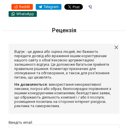
Reddit
Telegram
Viber
WhatsApp
Рецензія
Відгук - це думка або оцінка людей, які бажають
передати досвід або враження іншим користувачам
нашого сайту з обов'язковою аргументацією
залишеного відгука. Це допоможе багатьом прийняти
правильне рішення. Коментарі призначені для
спілкування та обговорення, а також для роз'яснення
питань, що цікавлять.
Не дозволяється:
використання ненормативної
лексики, погроз або образ; безпосереднє порівняння з
іншими конкуруючими компаніями; безпідставні заяви,
що ображають діяльність компанії і / або її послуги;
розміщення посилань на сторонні інтернет-ресурси;
реклама та самореклама.
Введіть email: