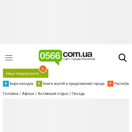
2
Наші спецпроєкти
Б
Бюро находок
К
Книга жалоб и предложений города
Р
Расписани
Головна
Афіша
Активный отдых
Гвоздь