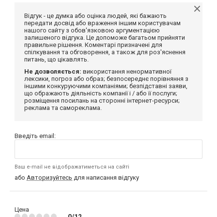
Відгук - це думка або оцінка людей, які бажають
передати досвід або враження іншим користувачам
нашого сайту з обов'язковою аргументацією
залишеного відгука. Це допоможе багатьом прийняти
правильне рішення. Коментарі призначені для
спілкування та обговорення, а також для роз'яснення
питань, що цікавлять.
Не дозволяється:
використання ненормативної
лексики, погроз або образ; безпосереднє порівняння з
іншими конкуруючими компаніями; безпідставні заяви,
що ображають діяльність компанії і / або її послуги;
розміщення посилань на сторонні інтернет-ресурси;
реклама та самореклама.
Введіть email:
Ваш e-mail не відображатиметься на сайті
або
Авторизуйтесь
для написання відгуку
Цена
0/12