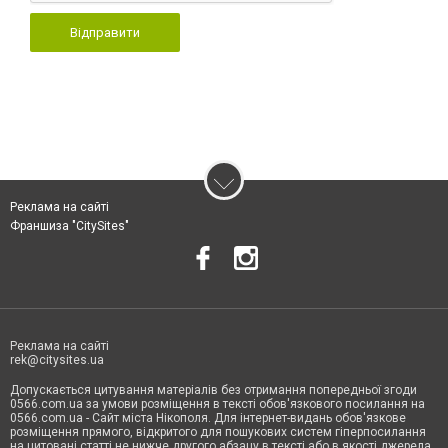
Відправити
Реклама на сайті
Франшиза "CitySites"
Реклама на сайті
rek@citysites.ua
Допускається цитування матеріалів без отримання попередньої згоди
0566.com.ua за умови розміщення в тексті обов'язкового посилання на
0566.com.ua - Сайт міста Нікополя. Для інтернет-видань обов'язкове
розміщення прямого, відкритого для пошукових систем гіперпосилання
на цитовані статті не нижче другого абзацу в тексті або в якості джерела.