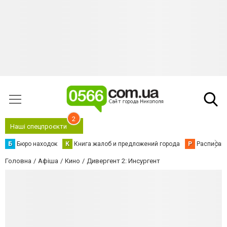
2
Наші спецпроєкти
Б
Бюро находок
К
Книга жалоб и предложений города
Р
Расписани
Головна
Афіша
Кино
Дивергент 2: Инсургент