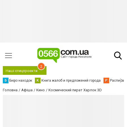
2
Наші спецпроєкти
Б
Бюро находок
К
Книга жалоб и предложений города
Р
Расписани
Головна
Афіша
Кино
Космический пират Харлок 3D