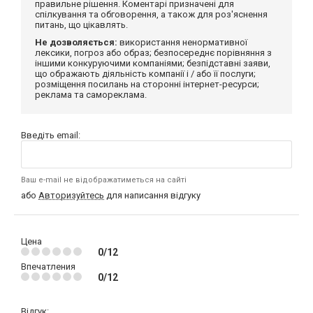
правильне рішення. Коментарі призначені для
спілкування та обговорення, а також для роз'яснення
питань, що цікавлять.
Не дозволяється:
використання ненормативної
лексики, погроз або образ; безпосереднє порівняння з
іншими конкуруючими компаніями; безпідставні заяви,
що ображають діяльність компанії і / або її послуги;
розміщення посилань на сторонні інтернет-ресурси;
реклама та самореклама.
Введіть email:
Ваш e-mail не відображатиметься на сайті
або
Авторизуйтесь
для написання відгуку
Цена
0/12
Впечатления
0/12
Відгук: