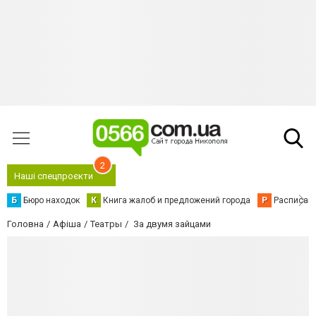
2
Наші спецпроєкти
Б
Бюро находок
К
Книга жалоб и предложений города
Р
Расписани
Головна
Афіша
Театры
За двумя зайцами