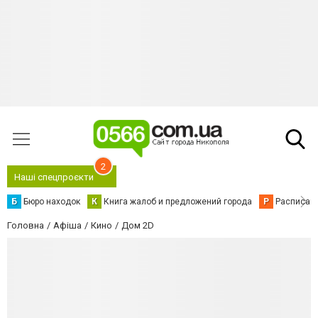
2
Наші спецпроєкти
Б
Бюро находок
К
Книга жалоб и предложений города
Р
Расписани
Головна
Афіша
Кино
Дом 2D