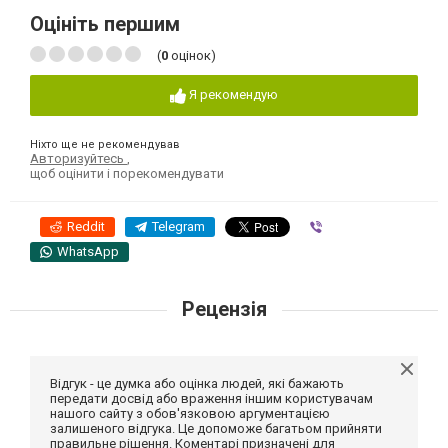
Оцініть першим
(
0
оцінок)
Я рекомендую
Ніхто ще не рекомендував
Авторизуйтесь
,
щоб оцінити і порекомендувати
Reddit
Telegram
Viber
WhatsApp
Рецензія
Відгук - це думка або оцінка людей, які бажають
передати досвід або враження іншим користувачам
нашого сайту з обов'язковою аргументацією
залишеного відгука. Це допоможе багатьом прийняти
правильне рішення. Коментарі призначені для