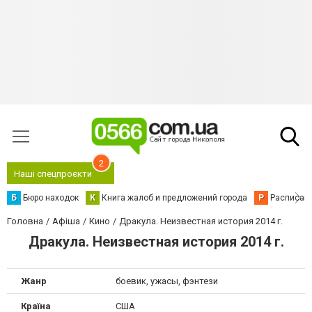
2
Наші спецпроєкти
Б
Бюро находок
К
Книга жалоб и предложений города
Р
Расписани
Головна
Афіша
Кино
Дракула. Неизвестная история 2014 г.
Дракула. Неизвестная история 2014 г.
Жанр
боевик, ужасы, фэнтези
Країна
США