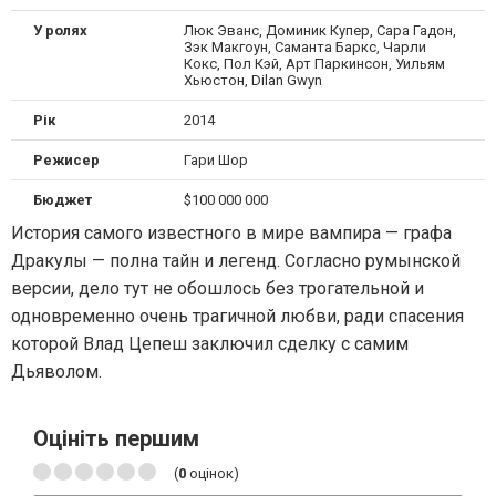
У ролях
Люк Эванс, Доминик Купер, Сара Гадон,
Зэк Макгоун, Саманта Баркс, Чарли
Кокс, Пол Кэй, Арт Паркинсон, Уильям
Хьюстон, Dilan Gwyn
Рік
2014
Режисер
Гари Шор
Бюджет
$100 000 000
История самого известного в мире вампира — графа
Дракулы — полна тайн и легенд. Согласно румынской
версии, дело тут не обошлось без трогательной и
одновременно очень трагичной любви, ради спасения
которой Влад Цепеш заключил сделку с самим
Дьяволом.
Оцініть першим
(
0
оцінок)