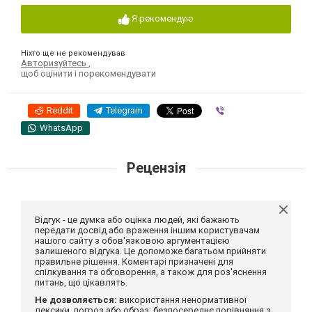
Я рекомендую
Ніхто ще не рекомендував
Авторизуйтесь
,
щоб оцінити і порекомендувати
Reddit
Telegram
Viber
WhatsApp
Рецензія
Відгук - це думка або оцінка людей, які бажають
передати досвід або враження іншим користувачам
нашого сайту з обов'язковою аргументацією
залишеного відгука. Це допоможе багатьом прийняти
правильне рішення. Коментарі призначені для
спілкування та обговорення, а також для роз'яснення
питань, що цікавлять.
Не дозволяється:
використання ненормативної
лексики, погроз або образ; безпосереднє порівняння з