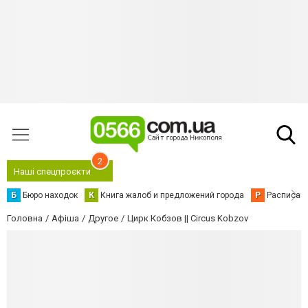
2
Наші спецпроєкти
Б
Бюро находок
К
Книга жалоб и предложений города
Р
Расписани
Головна
Афіша
Другое
Цирк Кобзов || Circus Kobzov