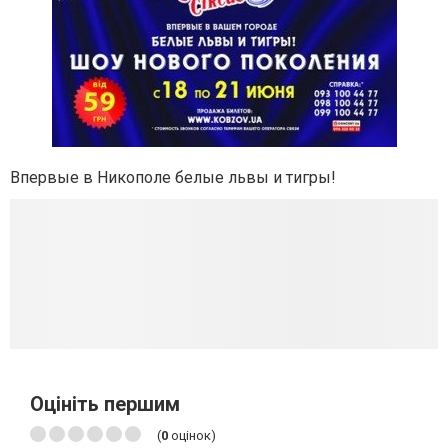
Впервые в Никополе белые львы и тигры!
Оцініть першим
(
0
оцінок)