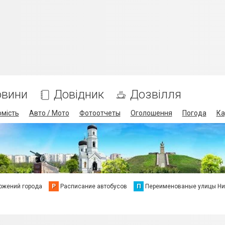
овини
Довідник
Дозвілля
омість
Авто / Мото
Фотоотчеты
Оголошення
Погода
Ка
ожений города
Р
Расписание автобусов
П
Переименованые улицы Ни