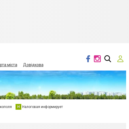
рта міста
Довідкова
кополя
Н
Налоговая информирует