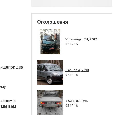
Оголошення
Volkswagen T4, 2007
02.12.16
рищепок для
Fiat Doblo, 2013
02.12.16
ему
ззиним и
ВАЗ 2107, 1989
е мы вам
05.12.16