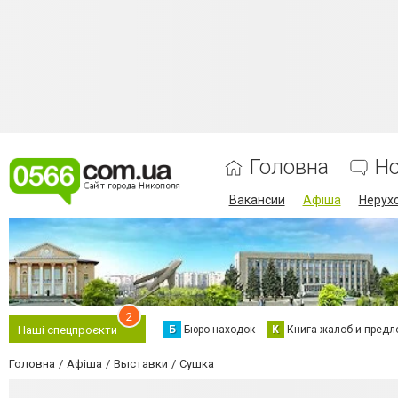
Головна
Н
Вакансии
Афіша
Нерух
2
Б
Бюро находок
К
Книга жалоб и предл
Наші спецпроєкти
Головна
Афіша
Выставки
Сушка