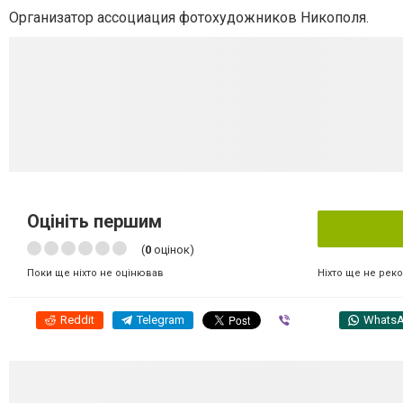
Организатор ассоциация фотохудожников Никополя.
Оцініть першим
(
0
оцінок)
Ніхто ще не рек
Поки ще ніхто не оцінював
Reddit
Telegram
Viber
Whats