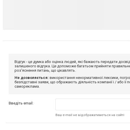
Відгук - це думка або оцінка людей, які бажають передати дос
залишеного відгука. Це допоможе багатьом прийняти правильне 
роз'яснення питань, що цікавлять.
Не дозволяється:
використання ненормативної лексики, погро
безпідставні заяви, що ображають діяльність компанії і / або її
самореклама.
Введіть email:
Ваш e-mail не відображатиметься на сайті