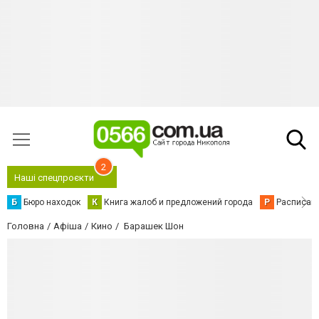
2
Наші спецпроєкти
Б
Бюро находок
К
Книга жалоб и предложений города
Р
Расписани
Головна
Афіша
Кино
Барашек Шон