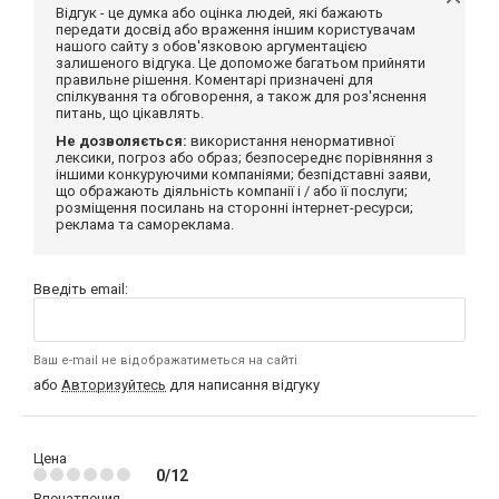
Відгук - це думка або оцінка людей, які бажають
передати досвід або враження іншим користувачам
нашого сайту з обов'язковою аргументацією
залишеного відгука. Це допоможе багатьом прийняти
правильне рішення. Коментарі призначені для
спілкування та обговорення, а також для роз'яснення
питань, що цікавлять.
Не дозволяється:
використання ненормативної
лексики, погроз або образ; безпосереднє порівняння з
іншими конкуруючими компаніями; безпідставні заяви,
що ображають діяльність компанії і / або її послуги;
розміщення посилань на сторонні інтернет-ресурси;
реклама та самореклама.
Введіть email:
Ваш e-mail не відображатиметься на сайті
або
Авторизуйтесь
для написання відгуку
Цена
0/12
Впечатления