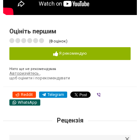
Оцініть першим
(
0
оцінок)
Я рекомендую
Ніхто ще не рекомендував
Авторизуйтесь
,
щоб оцінити і порекомендувати
Reddit
Telegram
Viber
WhatsApp
Рецензія