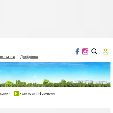
рта міста
Довідкова
кополя
Н
Налоговая информирует