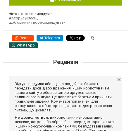
Ніхто ще не рекомендував
Авторизуйтесь
,
щоб оцінити і порекомендувати
Reddit
Telegram
Viber
WhatsApp
Рецензія
Відгук - це думка або оцінка людей, які бажають
передати досвід або враження іншим користувачам
нашого сайту з обов'язковою аргументацією
залишеного відгука. Це допоможе багатьом прийняти
правильне рішення. Коментарі призначені для
спілкування та обговорення, а також для роз'яснення
питань, що цікавлять.
Не дозволяється:
використання ненормативної
лексики, погроз або образ; безпосереднє порівняння з
іншими конкуруючими компаніями; безпідставні заяви,
що ображають діяльність компанії і / або її послуги;