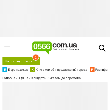
2
Наші спецпроєкти
Б
Бюро находок
К
Книга жалоб и предложений города
Р
Расписани
Головна
Афіша
Концерты
«Разом до перемоги»