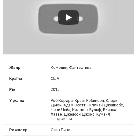
Жанр
Комедия, Фантастика
Країна
США
Рік
2015
У ролях
Роб Кордри, Крэйг Робинсон, Кларк
Дьюк, Адам Скотт, Гиллиан Джейкобс,
Чеви Чейз, Коллетт Вульф, Бьянка
Хаазе, Джейсон Джонс, Кумэйл
Нанджиани
Режисер
Стив Пинк