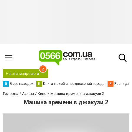
2
Наші спецпроєкти
Б
Бюро находок
К
Книга жалоб и предложений города
Р
Расписани
Головна
Афіша
Кино
Машина времени в джакузи 2
Машина времени в джакузи 2