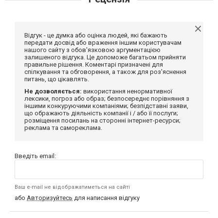
Відгук - це думка або оцінка людей, які бажають
передати досвід або враження іншим користувачам
нашого сайту з обов'язковою аргументацією
залишеного відгука. Це допоможе багатьом прийняти
правильне рішення. Коментарі призначені для
спілкування та обговорення, а також для роз'яснення
питань, що цікавлять.
Не дозволяється:
використання ненормативної
лексики, погроз або образ; безпосереднє порівняння з
іншими конкуруючими компаніями; безпідставні заяви,
що ображають діяльність компанії і / або її послуги;
розміщення посилань на сторонні інтернет-ресурси;
реклама та самореклама.
Введіть email:
Ваш e-mail не відображатиметься на сайті
або
Авторизуйтесь
для написання відгуку