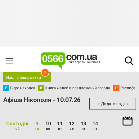
2
Наші спецпроєкти
Б
Бюро находок
К
Книга жалоб и предложений города
Р
Расписани
Афіша Нікополя - 10.07.26
+ Додати подію
Сьогодні
9
10
11
12
13
14
сб
нд
пн
вт
ср
чт
пт