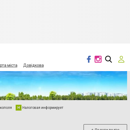
рта міста
Довідкова
кополя
Н
Налоговая информирует
+ Додати подію