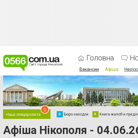
Головна
Н
Вакансии
Афіша
Нерух
2
Б
Бюро находок
К
Книга жалоб и предл
Наші спецпроєкти
Афіша Нікополя - 04.06.2