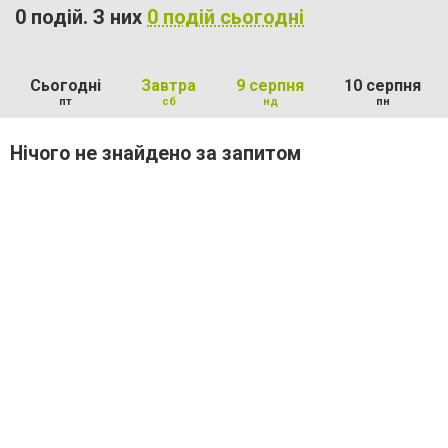
0 подій. З них
0 подій сьогодні
Сьогодні
Завтра
9 серпня
10 серпня
пт
сб
нд
пн
Нічого не знайдено за запитом