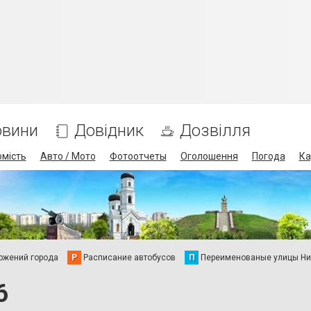
овини
Довідник
Дозвілля
омість
Авто / Мото
Фотоотчеты
Оголошення
Погода
Ка
ожений города
Р
Расписание автобусов
П
Переименованые улицы Ни
6